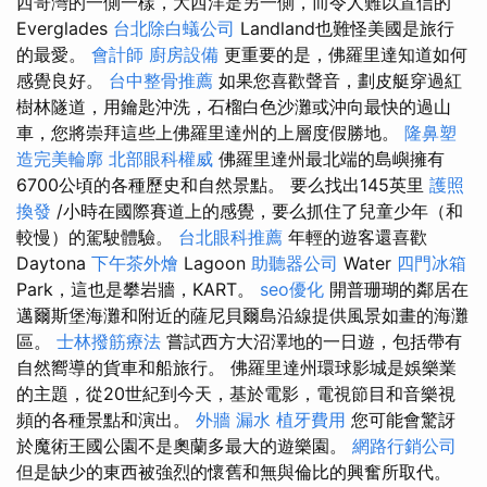
西哥灣的一側一樣，大西洋是另一側，而令人難以置信的
Everglades
台北除白蟻公司
Landland也難怪美國是旅行
的最愛。
會計師
廚房設備
更重要的是，佛羅里達知道如何
感覺良好。
台中整骨推薦
如果您喜歡聲音，劃皮艇穿過紅
樹林隧道，用鑰匙沖洗，石榴白色沙灘或沖向最快的過山
車，您將崇拜這些上佛羅里達州的上層度假勝地。
隆鼻塑
造完美輪廓
北部眼科權威
佛羅里達州最北端的島嶼擁有
6700公頃的各種歷史和自然景點。 要么找出145英里
護照
換發
/小時在國際賽道上的感覺，要么抓住了兒童少年（和
較慢）的駕駛體驗。
台北眼科推薦
年輕的遊客還喜歡
Daytona
下午茶外燴
Lagoon
助聽器公司
Water
四門冰箱
Park，這也是攀岩牆，KART。
seo優化
開普珊瑚的鄰居在
邁爾斯堡海灘和附近的薩尼貝爾島沿線提供風景如畫的海灘
區。
士林撥筋療法
嘗試西方大沼澤地的一日遊，包括帶有
自然嚮導的貨車和船旅行。 佛羅里達州環球影城是娛樂業
的主題，從20世紀到今天，基於電影，電視節目和音樂視
頻的各種景點和演出。
外牆 漏水
植牙費用
您可能會驚訝
於魔術王國公園不是奧蘭多最大的遊樂園。
網路行銷公司
但是缺少的東西被強烈的懷舊和無與倫比的興奮所取代。