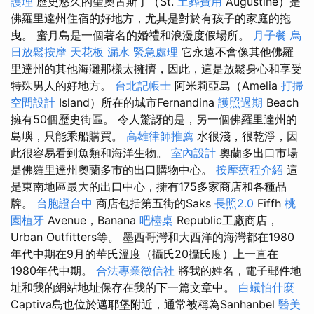
護理
歷史悠久的聖奧古斯丁（St.
土葬費用
Augustine）是
佛羅里達州住宿的好地方，尤其是對於有孩子的家庭的拖
曳。 蜜月島是一個著名的婚禮和浪漫度假場所。
月子餐
烏
日放鬆按摩
天花板 漏水 緊急處理
它永遠不會像其他佛羅
里達州的其他海灘那樣太擁擠，因此，這是放鬆身心和享受
特殊男人的好地方。
台北記帳士
阿米莉亞島（Amelia
打掃
空間設計
Island）所在的城市Fernandina
護照過期
Beach
擁有50個歷史街區。 令人驚訝的是，另一個佛羅里達州的
島嶼，只能乘船購買。
高雄律師推薦
水很淺，很乾淨，因
此很容易看到魚類和海洋生物。
室內設計
奧蘭多出口市場
是佛羅里達州奧蘭多市的出口購物中心。
按摩療程介紹
這
是東南地區最大的出口中心，擁有175多家商店和各種品
牌。
台胞證台中
商店包括第五街的Saks
長照2.0
Fiffh
桃
園植牙
Avenue，Banana
吧檯桌
Republic工廠商店，
Urban Outfitters等。 墨西哥灣和大西洋的海灣都在1980
年代中期在9月的華氏溫度（攝氏20攝氏度）上一直在
1980年代中期。
合法專業徵信社
將我的姓名，電子郵件地
址和我的網站地址保存在我的下一篇文章中。
白蟻怕什麼
Captiva島也位於邁耶堡附近，通常被稱為Sanhanbel
醫美