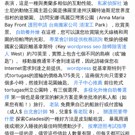
表演，這是一種與奧蘭多相似的互動性能。
私家偵探社
迪
士尼的動物王國主題公園是佛羅里達州沃爾特迪斯尼世界度
假村的遊樂園。 訪問安娜·瑪麗亞灣濱公園（Anna Maria
Bay Front
護照申請
台南搬家公司
清潔工
Park），欣賞美
景。
自助餐外燴
在這裡，您可以讓您欣賞陽光天線橋和周
圍的坦帕灣的光彩。
專業會計師提供稅務諮詢
乾燥的侵權
國家公園距離基韋斯特（Key
wordpress seo
除蟑除害達
人
West）約70英里，實際上包含七個不同的島嶼（或“鑰
匙”）。 移動服務通常不會到達這裡，因此請確保您在
Internet需求到達之前提供。
wordpress
從基韋斯特到干
式tortugas的渡輪的價格為175美元，這兩個方向只需要2
個多小時，然後到達花園鑰匙。
月子中心推薦
前往乾式
tortugas州立公園時，有三個選擇。
多樣化外燴自助餐選
擇
第一個也是最便宜的解決方案是乘坐批准的私人船（如
果您有船！）旅行。
老鼠
免費乘自己的船旅行或付渡輪
（成人$
台北會計師
16，兒童$
養老院
8）。
辦護照要帶
什麼
探索Caladesi的一種好方法是皮划艇租賃。 暴風雨過
後或潮汐入睡後的最佳時間攪動沙子。
按摩證照考試指導
值得一提的是，儘管這些借款人數量有限，但每天都可以租