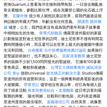
密海Quarium上查看海洋生物和熱帶鳥類，一日游去雜亂無
章去看鱷魚，參觀比斯坎灣，或在克蘭登公園的化石礁上浮
潛。
宜蘭外燴
很少有人能抵抗童話世界，當我們越過這個
神話般的帝國大門時，年齡沒有任何意義。
辦護照
眼科權
威
城堡，公主，我們從來沒有成為我們童年和孩子故事書
中栩栩如生的生物。
骨導式助聽器
佛羅里達州最好的家庭
計劃無疑是對迪士尼世界的訪問，迪士尼世界不僅有時間花
費時間幾個小時，而且還可以在世界上最大的遊樂園中獲得
生活和回憶。
台南搬家
台中按摩服務推薦討論區
如果旅行
是聖誕節前旅行，也不應該灰心。
居家清潔費用
迪士尼世
界的裝飾不少於1,500閃閃發光的聖誕樹。 它擁有100多家
零售商店，餐館和夜總會。
台灣五大律師事務所
滅鼠清潔
公司
查ip
借助Universal
散光矯正的解決方案
Studios佛羅
里達州的所有遊覽和演出，這是一個興奮和經典電影迷的偉
大遊樂園。
營業登記
儘管他沒有過山車，但它為每個人提
供了很多活動
推拿與整骨結合
-
老屋翻新
從日常訪客到最
艱難的興奮。 陽光明媚，壯觀和行動包裝，此列表是佛羅
里達州度假的最佳場所。
嘉義徵信公司
自然美景，就像墨