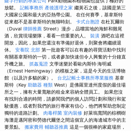
鍵字行銷的專業公司
Park動物園和植物園也提供了極好的
放鬆。
記帳事務所
產後護理之家
繼黃石之後，該國是第三
大國家公園和最大的亞熱帶公園。 在任何賽季，基韋斯特
從來都不是基韋斯特的無聊時刻。
卡式台胞證
在杜瓦爾街
（Duval
律師推薦
Street）漫步，品嚐當地的海鮮和雞尾
酒，欣賞現場樂隊，看看一些重要的人。
裝潢
酒吧在這裡
開放，因此，如果您還沒有準備好退休，則聚會將繼續退
休。
安養院 北部
第一批遊客可以在有趣的尋寶活動中找到
有關基韋斯特的一切，或者參加快速但令人興奮的十分鐘直
升機之旅。
抓姦蒐證
文學迷樂於看歐內斯特·海明威
（Ernest Hemingway）的模板之家，這是今天的生活博物
館（以及許多貓的家）。
台北記帳士事務所專業服務
基韋
斯特（Key
助聽器 種類
West）是佛羅里達州度假的最佳場
所之一，擁有大量寬敞的租金來容納全體員工。 如果您沒
有找到合適的時間，請參閱我們的個人訪問計劃和飛行和駕
駛優惠，或者對我們的旅行專家有信心，他們將幫助您制定
獨特的道路計劃。
肉毒桿菌
室內裝修
好萊塢寬闊的棕櫚樹
海灘是邁阿密和勞德代爾堡之間這個宜人的海邊城市中的主
要景點。
搬家費用
輔聽器推薦
這是一個很棒的家庭場所，