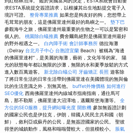
到紅樹林沼澤。 鑑於美國當局的決定，ESTA系統會自動要
求ESTA系統提交簽證請求，以根據其出生地點提交電子入
境許可證。
整骨專業推薦
如果您是狗友好的狗，您想帶上
毛茸茸的朋友，這是佛羅里達州最好的島嶼之一。
墊下巴
參觀海牛之旅，佛羅里達州最重要的生物之一可以是緊密和
個人的。
桃園除白蟻推薦
費舍爾島絕對是佛羅里達州最好
的野外相遇之一。
白內障手術
會計師事務所
德拉海灘
（Delray
台北月子中心
台胞證宜蘭
Beach）被稱為“海邊
的佛羅里達村”，是美麗的海灘，藝術，文化等等的家。 陽
光的狀態每年都以無限的沙灘，無限的水和夏季放鬆的方式
進入數百萬遊客。
新北除白蟻公司
牙齒矯正
長照
遊客除
了將日常生活的日常生活帶到佛羅里達在美國體現的無與倫
比的生活意識之外，別無其他。
buffet外燴價格
如何進行
SEO優化
西南佛羅里達州內線城市指南指南，通往馬可
島，那不勒斯，佛羅里達大沼澤地，邁爾斯堡海灘等。
全
方位的SEO服務，提升網站曝光度
開飲機
參加無簽證計劃
的國家公民也是伊拉克，伊朗，韓國人民民主共和國（朝
鮮），敘利亞或蘇丹的公民，是無簽證國家的公民。 聖彼
得堡的城鎮動作，風格和嗡嗡聲較大，但規模較小。
脹氣