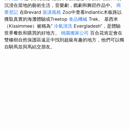
沉浸在當地的藝術生活，音樂劇，戲劇和舞蹈作品中。
商
業登記
在Brevard
裝潢風格
Zoo中查看Indiantic木板路以
獲取真實的海灘體驗或Treetop
食品機械
Trek。 基西米
（Kissimmee）被稱為“
冷氣清洗
Evergladesh”，是體驗
世界餐飲和購買的好地方。
桃園搬家公司
百合花肯定會在
雙橡樹自然保護區遠足中找到超級有趣的地方，他們可以獨
自騎馬並與馬結交朋友。