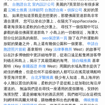
擇。
台胞證台北
室內設計公司
美麗的7英里部分有很多家
庭
記帳士推薦
法律顧問
台胞證台南
-
偵探公司
友好的景
點。 如果您知道景觀是您想要的，那麼佛羅里達群島非常
適合選擇。 您可以坐在沙灘上，在陽光下sippiñacolada，
看著海浪落在柔軟的白色沙灘上。 尋找下一個假期中可以
參觀的最佳佛羅里達群島？ 小島上的一切都很近，海灘大
部分位於該島的南部。
seo保證第一頁
除了在戶外運動和
放鬆的樂趣之外，島上還有幾個公園和一個要塞。
申請台
胞證照片規範
基韋斯特（Key
法律事務所
West）的故事可
以在許多博物館中更詳細地學習，從港口遠足船隻將游客帶
到礁石和島上，揭示了其最隱藏的海灣。
除白蟻推薦
基韋
斯特（Key
泰國簽證
外燴
West）周圍的水域為潛水提供了
絕佳的機會，但是任何不這樣做的人都可以在搖晃玻璃船時
享受海洋世界。
台北牙醫推薦
很少有人知道，島上海岸的
令人難以置信的美味，柔軟的沙子是從船上從加勒比海沿岸
運送的。 無論我們是在尋找一座通用的度假勝地，安靜的
海濱別墅，還是俯瞰海洋的酒店房間，我們都可以在這裡找
到網球和高爾夫球場，購物機會和出色的餐廳。
傳統整復