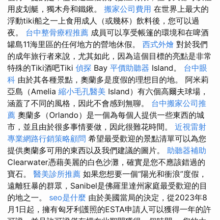
用皮划艇，獨木舟和鐵鍬。
搬家公司費用
在世界上最大的
浮動tiki船之一上食用成人（或幾杯）飲料後，您可以過
夜。
台中整骨療程推薦
成員可以享受帳篷的環境和在啤酒
罐島11海里區的任何地方的營地休假。
西式外燴
對於我們
的成年旅行者來說，尤其如此，因為這個目標的亮點是非常
特殊的Tiki酒吧Tiki
偵探
Bay
平價助聽器
Island。
台中眼
科
由於其各種景點，奧蘭多是度假的理想目的地。 阿米莉
亞島（Amelia
縮小毛孔醫美
Island）有六個高爾夫球場，
涵蓋了不同的風格，因此不會感到無聊。
台中搬家公司推
薦
奧蘭多（Orlando）是一個為每個人提供一些東西的城
市，並且由於很多事情要做，因此很難花時間。
近視雷射
專業網路行銷策略顧問
希望最受歡迎的景點清單可以為您
提供奧蘭多可用的東西以及我們建議的圖片。
助聽器補助
Clearwater憑藉美麗的白色沙灘，確實是您不應該錯過的
寶石。
醫美診所推薦
如果您想要一個“陽光和衝浪”度假，
遠離狂暴的群眾，Sanibel是佛羅里達州家庭最受歡迎的目
的地之一。
seo是什麼
由於美國當局的決定，從2023年8
月1日起，擁有匈牙利護照的ESTA申請人可以獲得一年的許