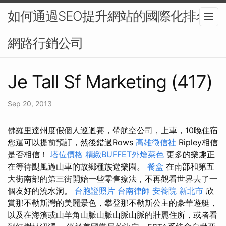
如何通過SEO提升網站的國際化排名-
網路行銷公司
Je Tall Sf Marketing (417)
Sep 20, 2013
佛羅里達州度假個人巡迴賽，帶航空公司，上車，10晚住宿
您還可以提前預訂，然後錯過Rows
高雄徵信社
Ripley相信
是否相信！
塔位價格
精緻BUFFET外燴菜色
更多的樂趣正
在等待颶風過山車的故鄉種族遊樂園。
餐盒
在南部和第五
大街南部的第三街開始一些零售療法，不再觀看世界去了一
個友好的澆水洞。
台胞證照片
台南律師
安養院 新北市
欣
賞那不勒斯灣的美麗景色，攀登那不勒斯公主的豪華遊艇，
以及在海濱或山羊角山脈山脈山脈山脈的壯麗住所，或者看