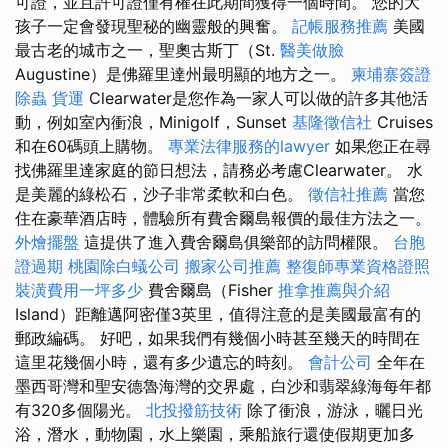
可證，並且許可證僅有權在此期間獲得一個時間。 您的大
孩子一定會發現聖秘的幽靈般的興奮。
記帳服務推薦
美國
最古老的城市之一，聖奧古斯丁（St.
醫美做臉
Augustine）是佛羅里達州最明顯的地方之一。
柬埔寨簽證
除蟲
貨運
Clearwater是您作為一家人可以做的許多其他活
動，例如室內衝浪，Minigolf，Sunset
基隆徵信社
Cruises
和在60碼頭上購物。
專業法律服務的lawyer
如果您正在尋
找佛羅里達家庭的節日想法，請務必考慮Clearwater。 水
是美麗的綠松石，沙子非常柔軟和白色。
徵信社推薦
當您
住在豪華酒店時，體驗所有費舍爾島報價的最佳方法之一。
外燴擺盤
這提供了進入費舍爾島俱樂部的訪問權限。
台胞
證過期
桃園除白蟻公司
搬家公司推薦
整復師專業資格證照
裝潢費用一坪多少
費舍爾島（Fisher
推拿推薦與介紹
Island）距離邁阿密僅3英里，值得注意的是美國最富有的
郵政編碼。 好吧，如果我們有幾個小時甚至幾天的時間在
這里花幾個小時，還有多少遺忘的時刻。
會計公司
全年在
墨西哥灣和聖安德魯海灣的交界處，白沙和翡翠綠海每年都
有320多個陽光。
北投撥筋技術
除了衝浪，游泳，曬日光
浴，潛水，動物園，水上樂園，乘船旅行還使假期更加多