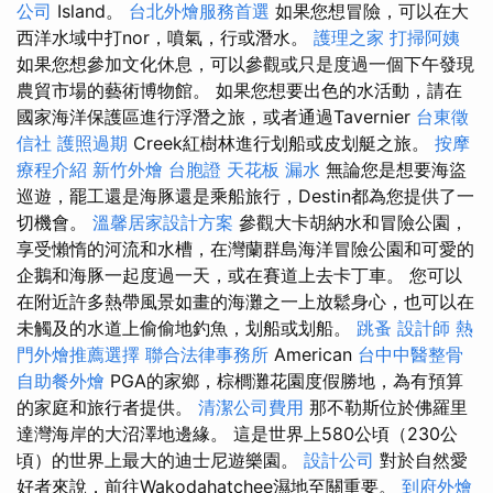
公司
Island。
台北外燴服務首選
如果您想冒險，可以在大
西洋水域中打nor，噴氣，行或潛水。
護理之家
打掃阿姨
如果您想參加文化休息，可以參觀或只是度過一個下午發現
農貿市場的藝術博物館。 如果您想要出色的水活動，請在
國家海洋保護區進行浮潛之旅，或者通過Tavernier
台東徵
信社
護照過期
Creek紅樹林進行划船或皮划艇之旅。
按摩
療程介紹
新竹外燴
台胞證
天花板 漏水
無論您是想要海盜
巡遊，罷工還是海豚還是乘船旅行，Destin都為您提供了一
切機會。
溫馨居家設計方案
參觀大卡胡納水和冒險公​​園，
享受懶惰的河流和水槽，在灣蘭群島海洋冒險公園和可愛的
企鵝和海豚一起度過一天，或在賽道上去卡丁車。 您可以
在附近許多熱帶風景如畫的海灘之一上放鬆身心，也可以在
未觸及的水道上偷偷地釣魚，划船或划船。
跳蚤
設計師
熱
門外燴推薦選擇
聯合法律事務所
American
台中中醫整骨
自助餐外燴
PGA的家鄉，棕櫚灘花園度假勝地，為有預算
的家庭和旅行者提供。
清潔公司費用
那不勒斯位於佛羅里
達灣海岸的大沼澤地邊緣。 這是世界上580公頃（230公
頃）的世界上最大的迪士尼遊樂園。
設計公司
對於自然愛
好者來說，前往Wakodahatchee濕地至關重要。
到府外燴