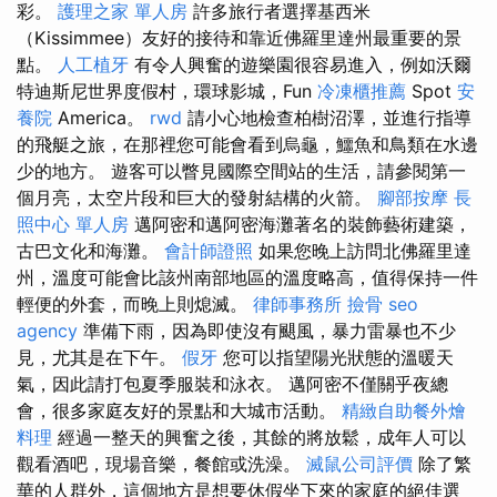
彩。
護理之家 單人房
許多旅行者選擇基西米
（Kissimmee）友好的接待和靠近佛羅里達州最重要的景
點。
人工植牙
有令人興奮的遊樂園很容易進入，例如沃爾
特迪斯尼世界度假村，環球影城，Fun
冷凍櫃推薦
Spot
安
養院
America。
rwd
請小心地檢查柏樹沼澤，並進行指導
的飛艇之旅，在那裡您可能會看到烏龜，鱷魚和鳥類在水邊
少的地方。 遊客可以瞥見國際空間站的生活，請參閱第一
個月亮，太空片段和巨大的發射結構的火箭。
腳部按摩
長
照中心 單人房
邁阿密和邁阿密海灘著名的裝飾藝術建築，
古巴文化和海灘。
會計師證照
如果您晚上訪問北佛羅里達
州，溫度可能會比該州南部地區的溫度略高，值得保持一件
輕便的外套，而晚上則熄滅。
律師事務所
撿骨
seo
agency
準備下雨，因為即使沒有颶風，暴力雷暴也不少
見，尤其是在下午。
假牙
您可以指望陽光狀態的溫暖天
氣，因此請打包夏季服裝和泳衣。 邁阿密不僅關乎夜總
會，很多家庭友好的景點和大城市活動。
精緻自助餐外燴
料理
經過一整天的興奮之後，其餘的將放鬆，成年人可以
觀看酒吧，現場音樂，餐館或洗澡。
滅鼠公司評價
除了繁
華的人群外，這個地方是想要休假坐下來的家庭的絕佳選