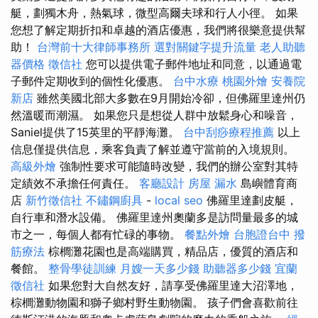
艇，劃獨木舟，熱氣球，微型高爾夫球和行人小徑。 如果
您想了解定期折扣和卓越的酒店優惠，我們將很樂意提供幫
助！
台灣前十大律師事務所
選對關鍵字提升流量
老人助聽
器價格
徵信社
您可以提供電子郵件地址和同意，以通過電
子郵件定期收到的個性化優惠。
台中水療
桃園外燴
安養院
新店
雖然美國北部大多數在9月開始冷卻，但佛羅里達州仍
然溫暖而潮濕。 如果您只是想從人群中放鬆身心和噪音，
Saniel提供了15英里的平靜海灘。
台中刮痧療程推薦
以上
信息僅提供信息，乘客負責了解並遵守當前的入境規則。
高級外燴
強制性要求可能隨時改變，我們的辦公室對其特
定績效不承擔任何責任。
客廳設計
房屋 漏水
島嶼體育商
店
新竹徵信社
不鏽鋼廚具
-
local seo
佛羅里達劃皮艇，
自行車和潛水設備。 佛羅里達州奧蘭多是訪問量最多的城
市之一，每個人都有忙碌的事物。
餐點外燴
台胞證台中
撥
筋療法
棕櫚灘花園也是高端購買，精品店，優質的酒店和
餐館。
整骨學徒訓練
月嫂一天多少錢
助聽器多少錢
宜蘭
徵信社
如果您對大自然友好，請享受佛羅里達大沼澤地，
棕櫚灘動物園和獅子鄉村野生動物園。 孩子們會喜歡前往