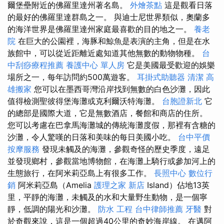
爾堡壘附近的佛羅里達州著名島。
外燴茶點
這是觀看日落
的最好的佛羅里達群島之一。 與迪士尼世界類似，奧蘭多
的海洋世界是佛羅里達州家庭最喜歡的目的地之一。
養老
院
在巨大的公園裡，海豚和鯨魚是表演的主角，但是在水
族館中，可以從近距離近處知道其他無數的動物物種。
台
中刮痧療程推薦
養護中心 單人房
它是美國最受歡迎的娛樂
場所之一，每年訪問約500萬遊客。
耳掛式助聽器
清潔
高
雄搬家
您可以在墨西哥灣沿岸找到無數的白色沙灘，因此
值得檢測聖彼得堡海灘或克利爾沃特海灘。
台胞證新北
它
的總部是國際大道，它是無數酒店，餐館和商店的住所。
您可以考慮在巴拿馬海灘城的傳統海灘度假，那裡有含糖的
沙灘，令人驚嘆的日落和美味的每日美國小吃。
台中平價
按摩服務
發現未觸及的海灘，參觀奇怪的歷史季度，遠足
並發現鄉村，參觀當地博物館，在海灘上騎行或參加河上的
生態旅行，在阿米莉亞島上有很多工作。
長照中心
數位行
銷
阿米莉亞島（Amelia
護理之家 新店
Island）佔地13英
里，平靜的海灘，未觸及的水和大量野生動物，是一個寧
靜，低調的陽光和沙灘。
防水 工程
台中律師推薦
牙醫
對
於奇觀來說，這是一個超過40公里的奇妙海岸線。 在邁阿