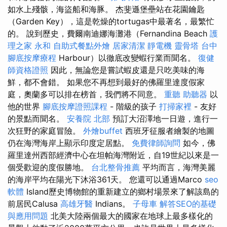
如水上殘骸，海盜船和海豚。 杰斐遜堡壘站在花園鑰匙
（Garden Key），這是乾燥的tortugas中最著名，最繁忙
的。 說到歷史，費爾南迪娜海灘港（Fernandina Beach
護
理之家 永和
自助式餐點外燴
居家清潔
靜電機
靈骨塔
台中
腳底按摩療程
Harbour）以徹底改變蝦行業而聞名。
復健
師資格證照
因此，無論您是嘗試蝦皮還是只吃美味的海
鮮，都不會錯。 如果您不再想到最好的佛羅里達度假家
庭，奧蘭多可以排在榜首，我們將不同意。
重聽 助聽器
以
他的世界
腳底按摩證照課程
- 階級的孩子
打掃家裡
- 友好
的景點而聞名。
安養院 北部
預訂大沼澤地一日遊，進行一
次狂野的家庭冒險。
外燴buffet
西班牙征服者繪製的地圖
仍在海灣海岸上顯示印度定居點。
免費律師詢問
如今，佛
羅里達州西部經濟中心在坦帕海灣附近，自19世紀以來是一
個受歡迎的度假勝地。
台北整骨推薦
平均而言，海灣美麗
的海岸平均在陽光下沐浴361天。 您還可以通過Marco
seo
軟體
Island歷史博物館的重新建立的鄉村場景來了解該島的
前居民Calusa
高雄牙醫
Indians。
子母車
解答SEO的基礎
與應用問題
北美大陸兩個最大的國家在地球上最多樣化的