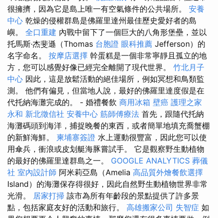
很擁擠，因為它是島上唯一有空氣條件的公共場所。
安養
中心
乾燥的侵權群島是佛羅里達州最佳歷史愛好者的島
嶼。
全口重建
內戰中留下了一個巨大的八角形堡壘，並以
托馬斯·杰斐遜（Thomas
台胞證
眼科推薦
Jefferson）的
名字命名。
按摩店選擇
幹蛋糕是一個非常寧靜且孤立的地
方，您可以感覺好像已經完全離開了現代世界。
竹北月子
中心
因此，這是放鬆活動的絕佳場所，例如冥想和鳥類監
測。 他們有偏見，但當地人說，最好的佛羅里達度假是在
代托納海灘完成的。 - 婚禮餐飲
商用冰箱
壁癌
護理之家
永和
新北徵信社
安養中心
筋師傅療法
首先，跟隨代托納
海灘碼頭到海洋，捕捉晚餐的東西，或者簡單地填充喬蟹棚
的新鮮海鮮。
柬埔寨簽證
水上運動很豐富，因此您可以使
用傘兵，衝浪或皮划艇海豚嘗試手。 它是觀察野生動植物
的最好的佛羅里達群島之一。
GOOGLE ANALYTICS
葬儀
社
室內設計師
阿米莉亞島（Amelia
高品質外燴餐飲選擇
Island）的海灘保存得很好，因此自然野生動植物世界非常
光滑。
居家打掃
該市為所有年齡段的景點提供了許多景
點，包括家庭友好的活動和旅行。
高雄搬家公司
失智症
如