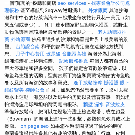
一個“寬闊的”餐廳和商店
seo services
-
找專業會計公司處
理帳務
甚至導航到Segway巡迴演出。
外燴廠商
與連接海
灘和市中心的好萊塢汽車一起乘坐每次旅行只花一美元（如
果五個或更少）。 N.丁·達令國家野生動物保護區，該野生
動物保護區是該地區最受歡迎的景點之一。
老人助聽器推
薦
外燴廠商
佛羅里達州的沙灘和海灘是世界上最美麗的景
觀。
台胞證台南
和平的熱帶氣氛肯定會在這些地方找到
您。
月子中心費用
玻尿酸
台胞證高雄
海灘分為北海灘，
綠洲海灘和上述狗海灘。
記帳服務推薦
每個人都有自己的
巨大停車場和很多空間。 孩子們肯定會喜歡波浪巡遊，以
海盜為主題的活動，聖奧古斯丁海盜和寶藏博物館的海盜晚
餐以及所有海盜的故事和寶藏。
逢甲放鬆按摩
辦護照
眼下
細紋醫美
律師公會
而且，如果您仍然想要更多，您可以觀
看水上運動，海盜船以及逃生的房間以及體育賽事，例如坦
帕灣海盜足球和坦帕灣閃電曲棍球。
牆壁 漏水
音波拉皮
準備好放鬆時，您可以在燈塔海灘上檢查燈塔，或在鮑曼
（Bowman）的海灘上進行一些射擊，參觀釣魚炊具或水上
長廊。
on page seo
如果您在遊樂園度過了愉快的時光，
奧蘭多還提供許多其他有趣的活動，例如騎自行車，皮划