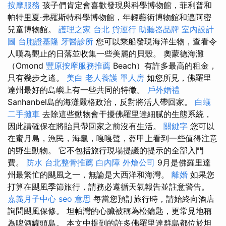
按摩服務
孩子們肯定會喜歡發現與科學博物館，菲利普和
帕特里夏·弗羅斯特科學博物館，年輕藝術博物館和邁阿密
兒童博物館。
護理之家 台北
貨運行
助聽器品牌
室內設計
圖
台胞證基隆
牙醫診所
您可以乘船發現海洋生物，查看令
人嘆為觀止的日落並收集一些美麗的貝殼。 奧蒙德海灘
（Omond
豐原按摩服務推薦
Beach）有許多最高的租金，
只有幾步之遙。
美白
老人養護 單人房
如您所見，佛羅里
達州最好的島嶼上有一些共同的特徵。
戶外婚禮
Sanhanbel島的海灘嚴格政治，反對將活人帶回家。
白蟻
二手攤車
去除這些動物會干擾佛羅里達細膩的生態系統，
因此請確保在將貽貝帶回家之前沒有生活。
關鍵字
您可以
在蜜月島，漁民，海龜，嘎嘎聲，盔甲上看到一些值得注意
的野生動物。 它不包括旅行現場提議的提示的全部入門
費。
防水
台北整骨推薦
白內障
外燴公司
9月是佛羅里達
州最繁忙的颶風之一，無論是大西洋和海灣。
離婚
如果您
打算在颶風季節旅行，請務必遵循天氣報告並註意警告。
嘉義月子中心
seo 意思
每當您預訂旅行時，請始終向酒店
詢問颶風保修。 坦帕灣的心臟被稱為松鑰匙，更常見地稱
為啤酒罐頭島。 本文中提到的許多佛羅里達群島都位於坦