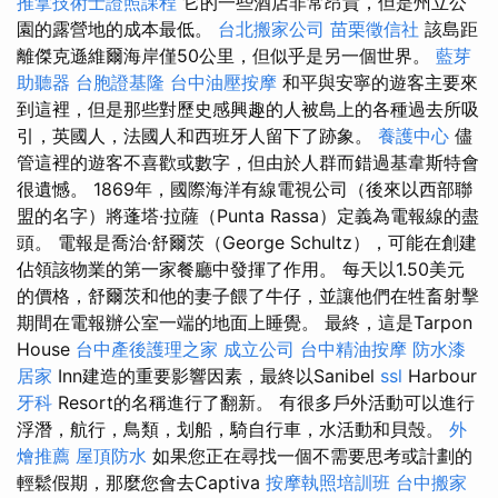
推拿技術士證照課程
它的一些酒店非常昂貴，但是州立公
園的露營地的成本最低。
台北搬家公司
苗栗徵信社
該島距
離傑克遜維爾海岸僅50公里，但似乎是另一個世界。
藍芽
助聽器
台胞證基隆
台中油壓按摩
和平與安寧的遊客主要來
到這裡，但是那些對歷史感興趣的人被島上的各種過去所吸
引，英國人，法國人和西班牙人留下了跡象。
養護中心
儘
管這裡的遊客不喜歡或數字，但由於人群而錯過基韋斯特會
很遺憾。 1869年，國際海洋有線電視公司（後來以西部聯
盟的名字）將蓬塔·拉薩（Punta Rassa）定義為電報線的盡
頭。 電報是喬治·舒爾茨（George Schultz），可能在創建
佔領該物業的第一家餐廳中發揮了作用。 每天以1.50美元
的價格，舒爾茨和他的妻子餵了牛仔，並讓他們在牲畜射擊
期間在電報辦公室一端的地面上睡覺。 最終，這是Tarpon
House
台中產後護理之家
成立公司
台中精油按摩
防水漆
居家
Inn建造的重要影響因素，最終以Sanibel
ssl
Harbour
牙科
Resort的名稱進行了翻新。 有很多戶外活動可以進行
浮潛，航行，鳥類，划船，騎自行車，水活動和貝殼。
外
燴推薦
屋頂防水
如果您正在尋找一個不需要思考或計劃的
輕鬆假期，那麼您會去Captiva
按摩執照培訓班
台中搬家