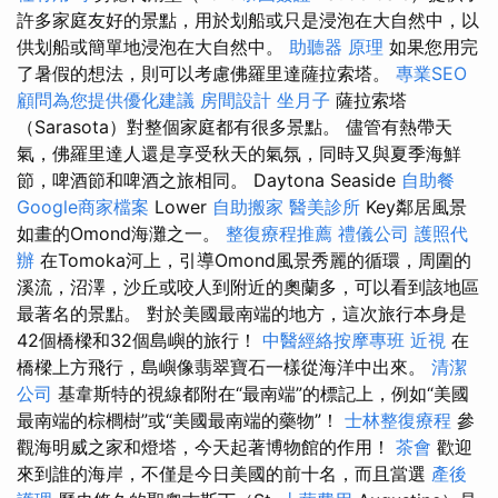
許多家庭友好的景點，用於划船或只是浸泡在大自然中，以
供划船或簡單地浸泡在大自然中。
助聽器 原理
如果您用完
了暑假的想法，則可以考慮佛羅里達薩拉索塔。
專業SEO
顧問為您提供優化建議
房間設計
坐月子
薩拉索塔
（Sarasota）對整個家庭都有很多景點。 儘管有熱帶天
氣，佛羅里達人還是享受秋天的氣氛，同時又與夏季海鮮
節，啤酒節和啤酒之旅相同。 Daytona Seaside
自助餐
Google商家檔案
Lower
自助搬家
醫美診所
Key鄰居風景
如畫的Omond海灘之一。
整復療程推薦
禮儀公司
護照代
辦
在Tomoka河上，引導Omond風景秀麗的循環，周圍的
溪流，沼澤，沙丘或咬人到附近的奧蘭多，可以看到該地區
最著名的景點。 對於美國最南端的地方，這次旅行本身是
42個橋樑和32個島嶼的旅行！
中醫經絡按摩專班
近視
在
橋樑上方飛行，島嶼像翡翠寶石一樣從海洋中出來。
清潔
公司
基韋斯特的視線都附在“最南端”的標記上，例如“美國
最南端的棕櫚樹”或“美國最南端的藥物”！
士林整復療程
參
觀海明威之家和燈塔，今天起著博物館的作用！
茶會
歡迎
來到誰的海岸，不僅是今日美國的前十名，而且當選
產後