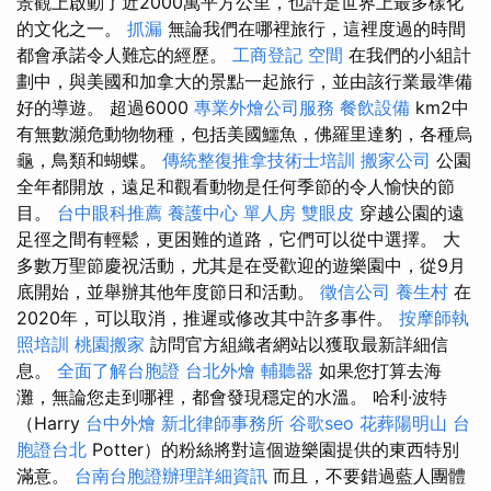
景觀上啟動了近2000萬平方公里，也許是世界上最多樣化
的文化之一。
抓漏
無論我們在哪裡旅行，這裡度過的時間
都會承諾令人難忘的經歷。
工商登記
空間
在我們的小組計
劃中，與美國和加拿大的景點一起旅行，並由該行業最準備
好的導遊。 超過6000
專業外燴公司服務
餐飲設備
km2中
有無數瀕危動物物種，包括美國鱷魚，佛羅里達豹，各種烏
龜，鳥類和蝴蝶。
傳統整復推拿技術士培訓
搬家公司
公園
全年都開放，遠足和觀看動物是任何季節的令人愉快的節
目。
台中眼科推薦
養護中心 單人房
雙眼皮
穿越公園的遠
足徑之間有輕鬆，更困難的道路，它們可以從中選擇。 大
多數万聖節慶祝活動，尤其是在受歡迎的遊樂園中，從9月
底開始，並舉辦其他年度節日和活動。
徵信公司
養生村
在
2020年，可以取消，推遲或修改其中許多事件。
按摩師執
照培訓
桃園搬家
訪問官方組織者網站以獲取最新詳細信
息。
全面了解台胞證
台北外燴
輔聽器
如果您打算去海
灘，無論您走到哪裡，都會發現穩定的水溫。 哈利·波特
（Harry
台中外燴
新北律師事務所
谷歌seo
花葬陽明山
台
胞證台北
Potter）的粉絲將對這個遊樂園提供的東西特別
滿意。
台南台胞證辦理詳細資訊
而且，不要錯過藍人團體