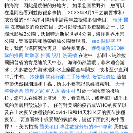
帕海灣，因此是度假的好地方。 如果您喜歡野外，您可以
在邁阿密看到並做很多事情。 2023年8月1日之前要求和/
或簽發的ESTA許可繼續申請兩年並授權多個條目。
植牙
醫
美
在奧蘭多的免費節目，您可以發現許多遊樂園之一，從
環球影城3公園，沃爾特迪斯尼世界4公園，海洋世界水景
公園，樂高樂園和熱帶經驗公園發現灣。
seo 關鍵字
早
晨，我們向邁阿密說再見，前往奧蘭多。
獲得優質SEO團
隊的推薦
助聽器 推薦
設計
洗碗槽
在途中，訪問卡納維拉
爾開普省的肯尼迪航天中心。 海洋仍然溫暖，非常適合游
泳，大多數公共游泳池和水上樂園全年開放，或者至少直到
10月中旬。
冷凍櫃
網路行銷
二手冷凍櫃
徵信社價位
這個
季節仍然很潮濕和甲蟲，所以不要忘記昆蟲噴霧劑。
天母
整骨專業
護理之家 單人房
養生村
對於一個快樂的撒哈
拉，您可以在海灘上度過一天，看著鳥兒，或者梳理成千上
萬的美麗貝殼洗沙子。 任何對美國的疫苗或WHO的疫苗以
及在上次疫苗接種後的Covid-19和14天和14天的疫苗接種
疫苗。 要查看城市或景觀的氣候表，請從下面的列表中選
擇！ - 美食拍攝
醫美項目
專注數據分析的SEO專家
我們建