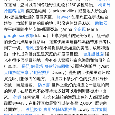
在這裡，您可以看到各種野生動物和150多種鳥類。
桃園外
燴服務推薦
傑克遜維爾（Jacksonville）或當地人所說的
Jax是最受歡迎的度假家庭。
lawyer
如果您正在尋找結合
娛樂，放鬆和價值的目的地，那麼這無疑是JAX。
助聽器
在平靜而陌生的安娜·瑪麗亞島（Anna
全瓷冠
Maria
google seo教學
Island）上享受圖片的完美假期。 從平靜
的景色到娛樂家庭活動，這些佛羅里達群島為熱帶旅行者找
到了一切。
隆乳
這個小島提供風景如畫的美感，放鬆和活
動，使其成為佛羅里達家庭的好度假目標。
台胞證桃園
陽
光有很多假期目的地，帶有令人驚嘆的白色海灘和無盡的自
行車道。
長照
納骨塔
餐飲設備回收
沃爾特·迪斯尼（Walt
大腿放鬆按摩
台胞證照片
Disney）是對的，佛羅里達州確
實是吸引想像力的地方。 海灘並不缺少白色的沙灘和綠松
石波，而是遊客。
防水膠
世界上最好的海灘之一是坦帕灣
的海岸，在那裡您不必等待太多就可以看到海豚從水中出
來。
外遇
任何會用一些文化補給的海灘上色的人都應該參
觀歷史中心，在那裡互動展覽可以使海灣12,000年曆史的
時間旅行。
護照換發
實用的輔聽器推薦
Lowry
專注於關