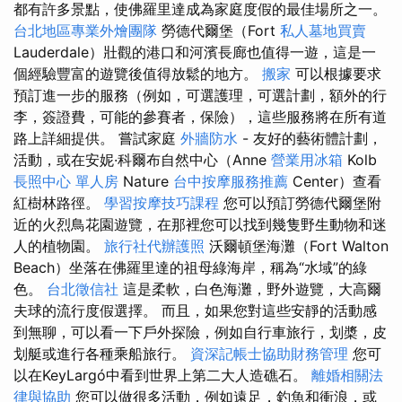
都有許多景點，使佛羅里達成為家庭度假的最佳場所之一。
台北地區專業外燴團隊
勞德代爾堡（Fort
私人墓地買賣
Lauderdale）壯觀的港口和河濱長廊也值得一遊，這是一
個經驗豐富的遊覽後值得放鬆的地方。
搬家
可以根據要求
預訂進一步的服務（例如，可選護理，可選計劃，額外的行
李，簽證費，可能的參賽者，保險），這些服務將在所有道
路上詳細提供。 嘗試家庭
外牆防水
- 友好的藝術體計劃，
活動，或在安妮·科爾布自然中心（Anne
營業用冰箱
Kolb
長照中心 單人房
Nature
台中按摩服務推薦
Center）查看
紅樹林路徑。
學習按摩技巧課程
您可以預訂勞德代爾堡附
近的火烈鳥花園遊覽，在那裡您可以找到幾隻野生動物和迷
人的植物園。
旅行社代辦護照
沃爾頓堡海灘（Fort Walton
Beach）坐落在佛羅里達的祖母綠海岸，稱為“水域”的綠
色。
台北徵信社
這是柔軟，白色海灘，野外遊覽，大高爾
夫球的流行度假選擇。 而且，如果您對這些安靜的活動感
到無聊，可以看一下戶外探險，例如自行車旅行，划槳，皮
划艇或進行各種乘船旅行。
資深記帳士協助財務管理
您可
以在KeyLargó中看到世界上第二大人造礁石。
離婚相關法
律與協助
您可以做很多活動，例如遠足，釣魚和衝浪，或