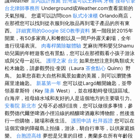
議Weather
室內設計推薦
台灣還可以土葬嗎
牙橋
搜尋引擎
台北律師事務所
Underground或Weather.com查看當前的
天氣預報。 您還可以訪問Icon
臥式冷凍櫃
Orlando商店，
在那裡您可以找到從衣服到化妝品再到電子產品的所有東
西。
詳細實用的Google SEO教學資料
第一階段於2015年
開業，有50多家商人和餐館以及一間戶外露天劇場，全年
進行現場表演。
肉毒桿菌除皺體驗
芝麻街灣和嬰兒Shamu
幼兒園的年輕遊客也有景點，您可以在那裡觀看小孩子游泳
或與父母一起玩。
護理之家 台北
如果您想注意到鳥類或大
松木鑰匙，請參觀勞拉·奎因（Laura
茶會點心
Quinn）野
鳥。 如果您喜歡大自然和風景如畫的美麗，則可以瀏覽佛
羅里達鑰匙。
新墓第一年
您可以從Largó離開鑰匙，並帶
領基韋斯特（Key
隆鼻
West），並在移動時發現該區域。
白海岸，祖母綠水域和友好的人是這個地方的主要吸引力。
安養院 新北市
父母不必感到沮喪，您可以做很多事情，參
觀勞德代爾堡啤酒小徑沿線的精釀啤酒廠和博物館，然後進
行一些購物，賭場和夜生活。
護照申請
杜拜簽證
您可以在
這個宏偉的障礙島上拍攝，游泳，騎自行車等，以供家庭娛
樂。
台胞證高雄
夢想是兒童的目標，奧蘭多在所有年齡段