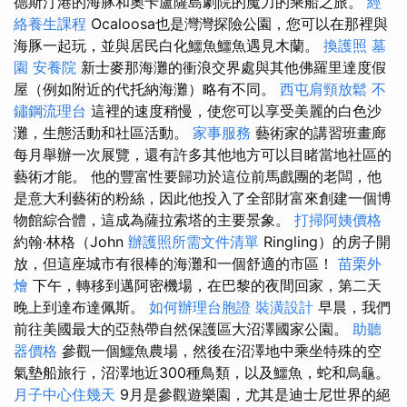
德斯汀港的海豚和奧卡盧薩島劇院的魔力的乘船之旅。
經
絡養生課程
Ocaloosa也是灣灣探險公園，您可以在那裡與
海豚一起玩，並與居民白化鱷魚鱷魚遇見木蘭。
換護照
墓
園
安養院
新士麥那海灘的衝浪交界處與其他佛羅里達度假
屋（例如附近的代托納海灘）略有不同。
西屯肩頸放鬆
不
鏽鋼流理台
這裡的速度稍慢，使您可以享受美麗的白色沙
灘，生態活動和社區活動。
家事服務
藝術家的講習班畫廊
每月舉辦一次展覽，還有許多其他地方可以目睹當地社區的
藝術才能。 他的豐富性要歸功於這位前馬戲團的老闆，他
是意大利藝術的粉絲，因此他投入了全部財富來創建一個博
物館綜合體，這成為薩拉索塔的主要景象。
打掃阿姨價格
約翰·林格（John
辦護照所需文件清單
Ringling）的房子開
放，但這座城市有很棒的海灘和一個舒適的市區！
苗栗外
燴
下午，轉移到邁阿密機場，在巴黎的夜間回家，第二天
晚上到達布達佩斯。
如何辦理台胞證
裝潢設計
早晨，我們
前往美國最大的亞熱帶自然保護區大沼澤國家公園。
助聽
器價格
參觀一個鱷魚農場，然後在沼澤地中乘坐特殊的空
氣墊船旅行，沼澤地近300種鳥類，以及鱷魚，蛇和烏龜。
月子中心住幾天
9月是參觀遊樂園，尤其是迪士尼世界的絕