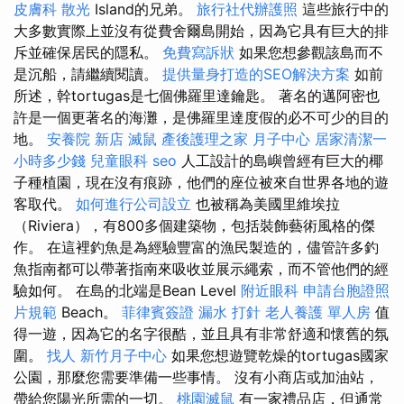
皮膚科
散光
Island的兄弟。
旅行社代辦護照
這些旅行中的
大多數實際上並沒有從費舍爾島開始，因為它具有巨大的排
斥並確保居民的隱私。
免費寫訴狀
如果您想參觀該島而不
是沉船，請繼續閱讀。
提供量身打造的SEO解決方案
如前
所述，幹tortugas是七個佛羅里達鑰匙。 著名的邁阿密也
許是一個更著名的海灘，是佛羅里達度假的必不可少的目的
地。
安養院 新店
滅鼠
產後護理之家 月子中心
居家清潔一
小時多少錢
兒童眼科
seo
人工設計的島嶼曾經有巨大的椰
子種植園，現在沒有痕跡，他們的座位被來自世界各地的遊
客取代。
如何進行公司設立
也被稱為美國里維埃拉
（Riviera），有800多個建築物，包括裝飾藝術風格的傑
作。 在這裡釣魚是為經驗豐富的漁民製造的，儘管許多釣
魚指南都可以帶著指南來吸收並展示繩索，而不管他們的經
驗如何。 在島的北端是Bean Level
附近眼科
申請台胞證照
片規範
Beach。
菲律賓簽證
漏水 打針
老人養護 單人房
值
得一遊，因為它的名字很酷，並且具有非常舒適和懷舊的氛
圍。
找人
新竹月子中心
如果您想遊覽乾燥的tortugas國家
公園，那麼您需要準備一些事情。 沒有小商店或加油站，
帶給您陽光所需的一切。
桃園滅鼠
有一家禮品店，但通常