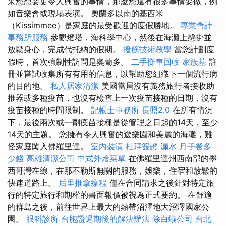
果您想要更令人興奮的事情，那麼您還有很多事情要做，例
如音樂會或現場表演。 奧蘭多以南的基西米
（Kissimmee）是家庭的最受歡迎的度假勝地。
專業會計
事務所服務
參觀燈塔，海科學中心，然後在海灘上懸掛並
放鬆身心，完成代托納的假期。
撥筋技術教學
當您計劃度
假時，首次強制性訪問是奧蘭多。
二手攤車回收
家族墓
註
冊並嘗試收集所有有用的信息，以幫助您組織下一個流行病
的目的地。
私人居家清潔
美國當局沒有義務旅行者接收助
推器或多種疫苗，也沒有檢查上一次疫苗接種的日期，沒有
疫苗接種的時間限制。
記帳士事務所
長照2.0
在所有情況
下，最後兩次或一劑疫苗接種是從管理之日起的14天，至少
14天的主題。 您擁有令人興奮的遊樂園和美麗的海灘，難
怪家庭闖入佛羅里達。
室內裝潢
杜拜簽證
漏水
月子餐多
少錢
高雄清潔公司
中式外燴菜單
在佛羅里達州西南部的墨
西哥灣在線，在那不勒斯無關的服務，娛樂，住宿和放鬆的
快速道路上。
后里推拿療程
僅在合同請求之後針對特定旅
行的特定旅行和期權的書面報價被視為正式要約。 在舒適
的群島之後，前往世界上最大的熱帶沼澤地大沼澤國家公
園。
眼科診所
台胞證過期後的解決辦法
除白蟻公司
台北