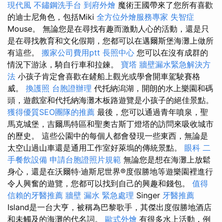
現代風
不鏽鋼洗手台
到府外燴
魔術王國帶來了您所有喜歡
的迪士尼角色，包括Miki
全方位外燴服務專家
失智症
Mouse。 無論您是在尋找有趣而激動人心的活動，還是只
是在尋找教育和文化假期，您都可以在邁爾斯堡海灘上做所
有這些。
搬家公司費用ptt
長照中心
您可以在沒有成群的
情況下游泳，騎自行車和拉鍊。
寶塔
牆壁漏水緊急解決方
法
小孩子肯定會喜歡在鏟船上觀光或學會開車駕駛賽格
威。
換護照
台胞證辦理
代托納潟湖，開朗的水上樂園和碼
頭，遊戲室和代托納海灘木板路遊覽是小孩子的絕佳景點。
獲得優質SEO團隊的推薦
最後，您可以通過青年噴泉，聖
馬克城堡，吉爾馬特區和聖奧古斯丁燈塔的訪問來吸收城市
的歷史。 這些公園中的每個人都會發現一些東西，無論是
太空山過山車還是通用工作室好萊塢的傳統景點。
眼科
二
手餐飲設備
申請台胞證照片規範
無論您是想在海灘上放鬆
身心，還是在沃爾特·迪斯尼世界®度假勝地等遊樂園裡進行
令人興奮的遊覽，您都可以找到自己的興趣和錢包。
值得
信賴的牙醫推薦
牆壁 漏水 緊急處理
Singer
牙醫推薦
Island是一台大亨，被稱為巴黎歌手，其傑出度假勝地酒店
和未觸及的海灘的代名詞。
歐式外燴
有很多水上活動，例