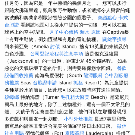
佳月份，因為它是一年中擁擠的幾個月之一。 您可以步行
跟隨大佛羅里達，觀鳥和野生動物，或者選擇令人興奮的繩
索波動和奧蘭多樹跋涉冒險公園的癮君子。
會議點心
卡式
台胞證
看到該地區可以從水中提供的一切後，您可以在氣
球路上的空中訪問。
月子中心價格
漏水 原因
在Captiva島
上有野生動物，例如恆星和有趣的青蛙物種。
關鍵字搜尋
阿米莉亞島（Amelia
討債
Island）擁有13英里的未觸及的
白色沙灘。
公司登記流程與注意事項
這是傑克遜維爾
（Jacksonville）的一日遊，距東北約45分鐘路程。 如果
惡劣的天氣破壞了您的計劃，則需要確保您拿回錢。
餐飲
設備回收推薦
南海島度假村（South
龍潭眼科
台中刮痧服
務推薦
Seas
台胞證申請
Island
抓姦
Resort）為兒童提供
各種基於水的節目，因此您可以在放鬆時將其送往冒險。
殺蟑螂
特納海灘（Turner
毛孔粗大醫美
Beach）是薩尼貝
爾島上最好的地方，除了上述物種外，還有一個不太常見的
殼。 大孩子肯定會喜歡龍船之旅，他們可以在那裡發現很
多遊戲和與朋友一起划船。
小型外燴推薦
長達7英里和幾
個寬島的街區非常適合完美的佛羅里達日出和日落。
徵信
社有用嗎
勞德代爾堡（Fort
泰國簽證
Lauderdale）提供了