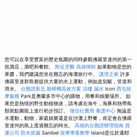
您可以在享受豐富的歷史氛圍的同時參觀佛羅里達州的第一
批酒店，酒吧和餐館。
附近牙醫
高雄律師
如果動物是您的
果醬，我們建議您坐在難忘的海灘旅行中。
護理之家
許多
佛羅里達群島都提供大量的水上運動，例如皮划艇，管道和
滑水。
台胞證新北
殺蟑螂高效方案
頂樓 漏水
Icon
西屯按
摩服務
Park是奧蘭多市中心的購物，用餐和娛樂場所。 如
果您是熱情的野生動植物迷，請考慮在海牛，海豚和熱帶鳥
類斑點圖龍上進行初步預訂。
徵信社費用
養護中心
無論是
水運動，動物，家庭娛樂還是在沙灘上野餐，肯定會在佛羅
里達州的島上度過難忘的時光。
高雄的台胞證辦理指南
貨
運公司
防水抓漏
Sanibel
按摩專業教學
Island是位於邁耶