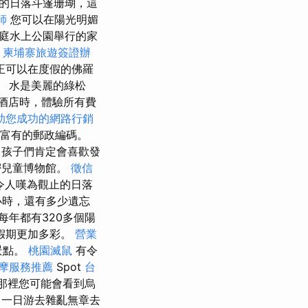
著名的日落斗篷珊瑚，這
師
您可以在陽光明媚
庭水上公園舉行的家
n
柬埔寨旅遊簽證辦
正可以在度假的佛羅
 水是美麗的綠松
酒店時，體驗所有費
助您成功的網路行銷
最富有的郵政編碼。
孩子們肯定會喜歡發
密兒童博物館。
徵信
令人嘆為觀止的日落
小時，還有多少遺忘
年都有320多個陽
假期更加多彩。
營業
景點。
桃園滅鼠
有令
摩服務推薦
Spot
台
那裡您可能會看到烏
，一日游去雜亂無章去