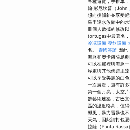
各種遊覽，手推車，
翰·彭尼坎普（John
想向後傾斜並享受輕
羅里達水族館中的
冊個人數據的修改以及
tortugas中最著名
冷凍設備
餐飲設備
名。
泰國簽證
因此
海豚和奧卡盧薩島
可以在那裡與海豚一
界處與其他佛羅里達
可以享受美麗的白
一次展覽，還有許多
第一個月亮，太空
飾藝術建築，古巴
區的溫度略高，值得
颶風，暴力雷暴也
天氣，因此請打包夏
拉薩（Punta Ra