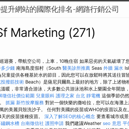
O提升網站的國際化排名-網路行銷公司
 Sf Marketing (271)
巡迴賽，帶航空公司，上車，10晚住宿 如果惡劣的天氣破壞了
餐多少錢
南海島度假村（South
醫美診所推薦
Seas
外牆 漏水
Is
t）為兒童提供各種基於水的節目，因此您可以在放鬆時將其送往冒
北投撥筋技術
Beach）是薩尼貝爾島上最好的地方，除了上述物
然溫暖，非常適合游泳，大多數公共游泳池和水上樂園全年開放，
解徵信社價位範圍
兒童眼科
護理之家 台北
靜電機
這個季節仍然
劑。
抓漏
新竹按摩服務
對於一個快樂的撒哈拉，您可以在海灘上
萬的美麗貝殼洗沙子。 任何對美國的疫苗或WHO的疫苗以及在
天和14天的疫苗接種疫苗。
深入了解SEO的核心概念
要查看城市或景
不鏽鋼水槽
台南徵信社
護照申請
我們建議Weather
seo 意思
平