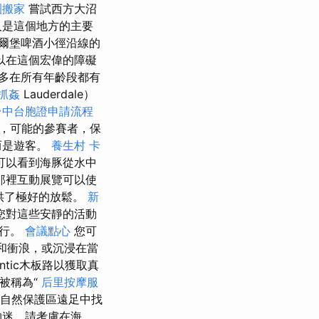
園搬家
嘗試西方大沼
人是這個地方的主要
爾堡啤酒小徑沿線的
以在這個宏偉的障礙
多在所有年齡段都有
抓姦
Lauderdale）
台中台胞證申請流程
，可能的參賽者，保
而是遊客。
養生村
卡
可以看到海豚從水中
那裡互動展覽可以使
提供了極好的放鬆。
新
您對這些安靜的活動
旅行。
會議點心
您可
魚和衝浪，或沉浸在當
antic木板路以獲取真
）被稱為“
后里按摩服
自然保護區遠足中找
物迷，請考慮在海