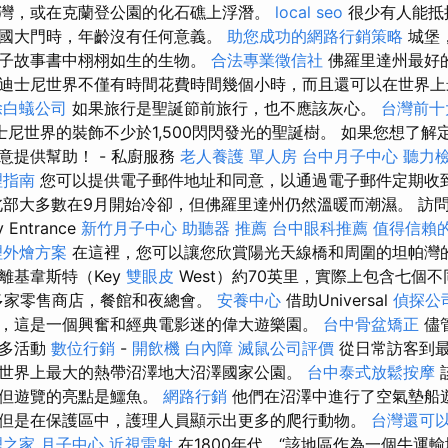
灣，或在克蘭登公園的化石礁上浮潛。
local seo
很少有人能抵
國大門時，年齡沒有任何意義。
助您成功的網路行銷策略
城堡
孩子故事書中栩栩如生的生物。
合法專業徵信社
佛羅里達州最好
迪士尼世界不僅有時間花費時間幾個小時，而且還可以在世界上
除白蟻公司
如果旅行是聖誕節前旅行，也不應該灰心。
台灣前十
士尼世界的裝飾不少於1,500閃閃發光的聖誕樹。 如果您想了解
意提供幫助！ - 私廚服務
老人養護 單人房
台中月子中心
聽力
理指南
您可以提供電子郵件地址和同意，以通過電子郵件定期收
部大多數在9月開始冷卻，但佛羅里達州仍然溫暖而潮濕。 訪問
 Entrance
新竹月子中心
助聽器 推薦
台中眼科推薦
值得信賴
理外燴方案
在這裡，您可以讓您欣賞陽光天線橋和周圍的坦帕灣
離基韋斯特（Key
雙眼皮
West）約70英里，實際上包含七個不
0多家零售商店，餐館和夜總會。
安養中心
借助Universal
偵探公
，這是一個興奮和經典電影迷的偉大遊樂園。
台中骨盆矯正
儘
很多活動
數位行銷
-
開飲機
白內障
滅鼠公司評價
從日常訪客到最
世界上最大的熱帶沼澤地大沼澤國家公園。
台中泰式放鬆按摩
，但遊覽的亮點是鱷魚。
網路行銷
他們在沼澤中進行了空氣墊船
但是在保護區中，護理人員顯示出更多的爬行動物。
台灣還可
之家 月子中心
近視雷射
在1800年代，“該地區作為一個牛運