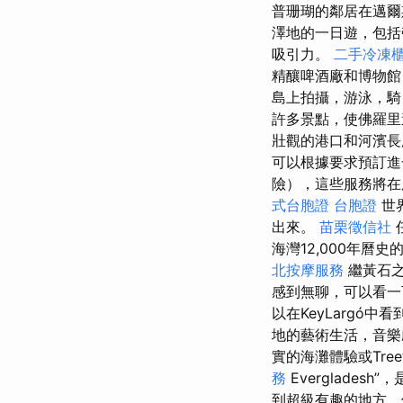
普珊瑚的鄰居在邁爾
澤地的一日遊，包括
吸引力。
二手冷凍
精釀啤酒廠和博物館
島上拍攝，游泳，
許多景點，使佛羅里
壯觀的港口和河濱長
可以根據要求預訂進
險），這些服務將在
式台胞證
台胞證
世
出來。
苗栗徵信社
海灣12,000年曆
北按摩服務
繼黃石
感到無聊，可以看一
以在KeyLarg
地的藝術生活，音
實的海灘體驗或Tree
務
Everglade
到超級有趣的地方，