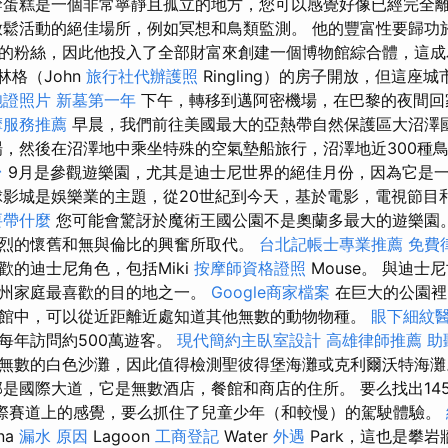
蛋糕是一個非常寧靜且孤立的地方，您可以感覺好像已經完全
鬆活動的絕佳場所，例如冥想和鳥類監測。 他的豐富性要歸功
的粉絲，因此他投入了全部財富來創建一個博物館綜合體，這成
林格（John
旅行社代辦護照
Ringling）的房子開放，但這座
胞證照片
新墓第一年
下午，轉移到邁阿密機場，在巴黎的夜間回
摩服務推薦
早晨，我們前往美國最大的亞熱帶自然保護區大沼澤
，然後在沼澤地中乘坐特殊的空氣墊船旅行，沼澤地近300種
台
9月是參觀遊樂園，尤其是迪士尼世界的絕佳月份，因為它是
球影城是娛樂業的主題，從20世紀到今天，基於電影，電視節目
要帶什麼
您可能會驚訝於魔術王國公園不是奧蘭多最大的遊樂園
烈的懷舊和無與倫比的興奮所取代。
台北記帳士專業推薦
免費
歡的迪士尼角色，包括Miki
按摩師資格證照
Mouse。 與迪
達州家庭最喜歡的目的地之一。
Google商家檔案
在巨大的公園裡
館中，可以從近距離近處知道其他無數的動物物種。
眼下細紋
每年訪問約500萬遊客。
現代簡約主臥室設計
高雄律師推薦
助
無數的白色沙灘，因此值得檢測聖彼得堡海灘或克利爾沃特海
是國際大道，它是無數酒店，餐館和商店的住所。 要么找出14
際賽道上的感覺，要么抓住了兒童少年（和較慢）的駕駛體驗。
na
漏水 原因
Lagoon
工商登記
Water
外遇
Park，這也是攀岩