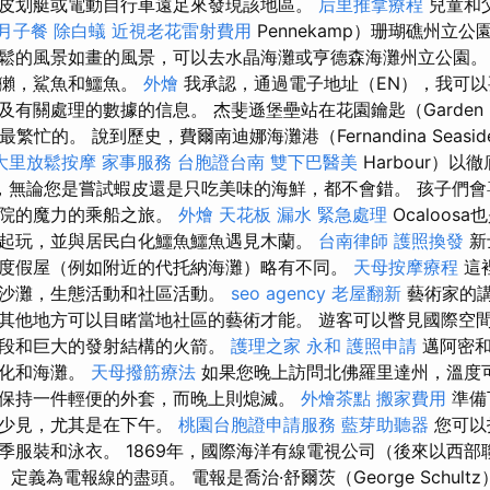
皮划艇或電動自行車遠足來發現該地區。
后里推拿療程
兒童和
月子餐
除白蟻
近視老花雷射費用
Pennekamp）珊瑚礁州立公
鬆的風景如畫的風景，可以去水晶海灘或亨德森海灘州立公園
水獺，鯊魚和鱷魚。
外燴
我承認，通過電子地址（EN），我可以
有關處理的數據的信息。 杰斐遜堡壘站在花園鑰匙（Garden 
，最繁忙的。 說到歷史，費爾南迪娜海灘港（Fernandina Seasid
大里放鬆按摩
家事服務
台胞證台南
雙下巴醫美
Harbour）
，無論您是嘗試蝦皮還是只吃美味的海鮮，都不會錯。 孩子們會
劇院的魔力的乘船之旅。
外燴
天花板 漏水 緊急處理
Ocaloos
起玩，並與居民白化鱷魚鱷魚遇見木蘭。
台南律師
護照換發
新
度假屋（例如附近的代托納海灘）略有不同。
天母按摩療程
這
色沙灘，生態活動和社區活動。
seo agency
老屋翻新
藝術家的
其他地方可以目睹當地社區的藝術才能。 遊客可以瞥見國際空
片段和巨大的發射結構的火箭。
護理之家 永和
護照申請
邁阿密和
文化和海灘。
天母撥筋療法
如果您晚上訪問北佛羅里達州，溫度
保持一件輕便的外套，而晚上則熄滅。
外燴茶點
搬家費用
準備
不少見，尤其是在下午。
桃園台胞證申請服務
藍芽助聽器
您可以
季服裝和泳衣。 1869年，國際海洋有線電視公司（後來以西部
ssa）定義為電報線的盡頭。 電報是喬治·舒爾茨（George Schul