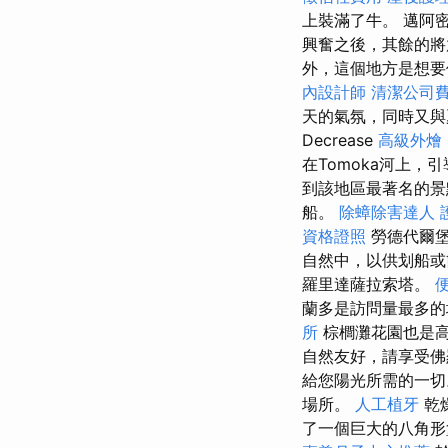
上裝滿了牛。 邁阿
興奮之後，其餘的將
外，這個地方是想要
內設計師
清潔公司
天的氣氛，同時又與夏季
Decrease
高級外燴
在Tomoka河上
到該地區最著名的景
船。
除蟑除害達人
資格證照
勞德代爾堡
自然中，以供划船
羅里達薩拉索塔。
蘭多是訪問量最多的
所
棕櫚灘花園也是
自然友好，請享受佛
給您陽光所需的一
場所。
人工植牙
乾
了一個巨大的八角形堡