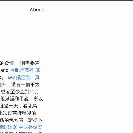
About
您的計劃，則需要確
land
台胞證高雄
基
險。
seo保證第一頁
種外，還有一個不太
或者至少直到10月
很潮濕和甲蟲，所以
度過一天，看著鳥
上次疫苗接種後的
觀的氣候表，請從下
價助聽器
中式外燴菜