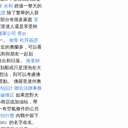
家 永和
經過一整天的
簽證
除了繁華的人群
里部分有很多家庭
室
羅里達人還是享受秋
搬家公司
查ip
之一。
撿骨
杜拜簽證
附近的奧蘭多，可以看
戲和與朋友一起划
日出和日落。
推拿師
用於划船或只是浸泡在大
想法，則可以考慮佛
多景點。 佛羅里達州奧
內設計
聯合法律事務
牙齒矯正
如果您對大
小商店或加油站，帶
一有空氣條件的公共
蟻怕什麼
內戰中留下
erson）的名字命名。