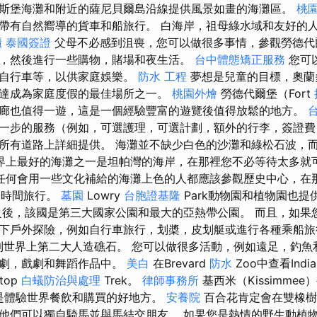
斯堡海灘和附近的薩尼貝爾島沿線提供風景如畫的海灘區。
桃
帶有自然嚮導的貨車和船旅行。 白海岸，祖母綠水域和友好的
櫃
泰國簽證
父母不必感到沮喪，您可以做很多事情，參觀勞德代
，然後進行一些購物，賭場和夜生活。
台中體態矯正服務
您可
騎自行車等，以供家庭娛樂。
防水 工程
夢想是兒童的目標，奧蘭
達成為家庭度假的最佳場所之一。
桃園外燴
勞德代爾堡（Fort
廊也值得一遊，這是一個經驗豐富的遊覽後值得放鬆的地方。
一步的服務（例如，可選護理，可選計劃，額外的行李，簽證費
所有道路上詳細提供。 海灘並不缺少白色的沙灘和綠松石波，
界上最好的海灘之一是坦帕灣的海岸，在那裡您不必等待太多就
任何會用一些文化補給的海灘上色的人都應該參觀歷史中心，在
史的時間旅行。
墓園
Lowry
台胞證基隆
Park動物園和植物園也
之後，該國是第三大國家公園和最大的亞熱帶公園。 而且，如果
下戶外探險，例如自行車旅行，划槳，皮划艇或進行各種乘船
ó中看到世界上第二大人造礁石。 您可以做很多活動，例如遠足，釣
樂劇，戲劇和舞蹈作品中。
美白
在Brevard
防水
Zoo中查看Indi
top
白蟻防治與處理
Trek。
律師事務所
基西米（Kissimmee
sh”，是體驗世界餐飲和購買的好地方。
安養院
百合花肯定會在雙橡樹
他們可以獨自騎馬並與馬結交朋友。 如果您是熱情的野生動植