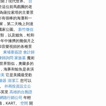
離開了現代世界。
台
於這位前馬戲團的老
為薩拉索塔的主要景
城市有很棒的海灘和一
家，第二天晚上到達
國家公園。
新竹徵信
鳥類，以及鱷魚，蛇和
一年中擁擠的幾個月之
和音樂視頻的各種景
。
柬埔寨簽證
會計師
律師詢問
家族墓
魔術
士尼世界類似，奧蘭多的
，海豚和鯨魚是表演
醫美
它是美國最受歡
聽器
清潔工
您可以
灘。
外商投資設立公
5英里
高雄的台胞證
網路行銷公司
年輕
牆，KART。
空間
開