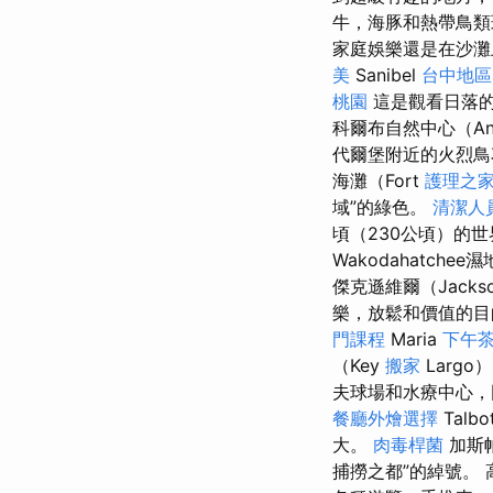
牛，海豚和熱帶鳥
家庭娛樂還是在沙灘
美
Sanibel
台中地區
桃園
這是觀看日落的
科爾布自然中心（An
代爾堡附近的火烈鳥
海灘（Fort
護理之家
域”的綠色。
清潔人
頃（230公頃）的
Wakodahatche
傑克遜維爾（Jacks
樂，放鬆和價值的目
門課程
Maria
下午
（Key
搬家
Larg
夫球場和水療中心
餐廳外燴選擇
Talbo
大。
肉毒桿菌
加斯
捕撈之都”的綽號。