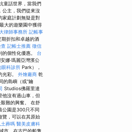
抗童話世界，當我們
，公主，我們從來沒
的家庭計劃無疑是對
最大的遊樂園中獲得
大律師事務所
記帳事
定期折扣和卓越的酒
檢查
記帳士推薦
徵信
到的個性化優惠。
台
安娜·瑪麗亞灣濱公
的眼科診所
Park），
的光彩。
外燴廠商
乾
同的島嶼（或“鑰
司
Studios佛羅里達
管他沒有過山車，但
艱難的興奮。 在舒
該公園是300只不同
遊覽，可以在其原始
以土葬嗎
醫美皮膚科
輸城市，在古巴的船隻