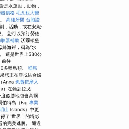
論是水運動，動物，
聽器價格
毛孔粗大醫
島。
高雄牙醫
台胞證
劃，活動，或在安妮·
林路徑。 您可以預訂勞德
助聽器補助
沃爾頓堡
母綠海岸，稱為“水
 這是世界上580公
，前往
50多種鳥類。
壁癌
果您正在尋找結合娛
Anna
免費按摩入
ada）在鑰匙拉戈
一度假勝地包含高爾
伯特島（Big
專業
明山
Islands）中更
得了“世界上的塔彭
囂的完美逃脫。 通過