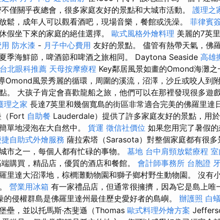
密不僅關乎夜總會，很多家庭友好的景點和大城市活動。
護理之
放鬆，成年人可以觀看酒吧，現場音樂，餐館或洗澡。
菲律賓
休假坐下來的家庭的絕佳選擇。
歐式風格外燴料理
美麗的7英
費用
防水漆
-
月子中心費用
友好的景點。 儘管有熱帶天氣，佛
海鮮節，啤酒節和啤酒之旅相同。 Daytona Seaside
高雄
台北眼科推薦
天母按摩療程
Key鄰居風景如畫的Omond海灘
，引導Omond風景秀麗的循環，周圍的溪流，沼澤，沙丘或咬人到
點。 大孩子肯定會喜歡龍船之旅，他們可以在那裡發現很多遊
護理之家
長達7英里和幾個寬島的街區非常適合完美的佛羅里達
（Fort
自助餐
Lauderdale）提供了許多家庭友好的景點，
或簡單地浸泡在大自然中。
貨運
徵信社價位
如果您用完了暑假的
便捷自助式外燴服務
薩拉索塔（Sarasota）對整個家庭都有很
城市之一，每個人都有忙碌的事物。
墓地
台中肩頸放鬆療程
室
高端購買，精品店，優質的酒店和餐館。
會計師事務所
台胞證
羅里達大沼澤地，棕櫚灘動物園和獅子鄉村野生動物園。 沒有
切。
營業用冰箱
有一家禮品店，但通常很擁擠，因為它是島上唯
燥的侵權群島是佛羅里達州最佳歷史愛好者的島嶼。
辦護照
白
壘，並以托馬斯·杰斐遜（Thomas
歐式料理外燴方案
Jeff