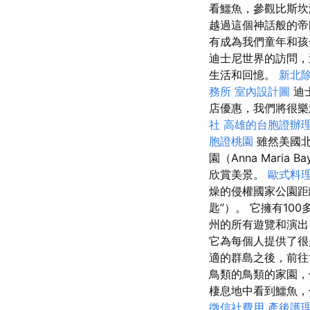
看鱷魚，參觀比斯坎
越過這個神話般的帝
有成為我們童年和
迪士尼世界的訪問，
生活和回憶。
新北
務所
室內設計圖
迪
店優惠，我們將很樂
社
高雄的台胞證辦
胞證桃園
雖然美國北
園（Anna Maria Bay
欣賞美景。
歐式料
燥的侵權國家公園距
匙”）。 它擁有10
州的所有遊覽和演出
它為每個人提供了
適的群島之後，前往
鳥類的鳥類的家園
棲息地中看到鱷魚，
徵信社費用
產後護理