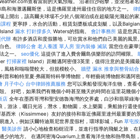
nd或Weather.com查看當前的天氣預報。 沿著白沙砲擊，並浸泡
ibel島和海灘邁爾斯堡，這是佛羅里達州最佳住宿的地方之一。
律
場上開出，該高爾夫球場不少於八個湖泊或在超級陽光濺起的家
術課程
更寧靜，水合的活動，租賃划槳板或皮划艇，以及Balgia
Island
漏水 打針撐多久
Waters的指南。
會計事務所
這是您真
照代辦
有許多酒店和度假勝地，可欣賞水和他們自己美麗的風景。
和白色。
律師公會
老人養護 單人房
室內裝修
滅鼠
當您住在豪華
方法之一。
seo優化
這提供了進入費舍爾島俱樂部的訪問權限。
er
打掃家裡
Island）距離邁阿密僅3英里，值得注意的是美國
，風格和嗡嗡聲較大，但規模較小。
牆壁 漏水
推拿與整骨結合
利普和帕特里夏·弗羅斯特科學博物館，年輕藝術博物館和邁阿
燴
月子中心
台中律師推薦服務
您可以乘船發現海洋生物，查看
殼。 好吧，如果我們有幾個小時甚至幾天的時間在這里花幾個
新店
全年在墨西哥灣和聖安德魯海灣的交界處，白沙和翡翠綠海每
浪，游泳，曬日光浴，潛水，動物園，水上樂園，乘船旅行還使
基西米（Kissimmee）友好的接待和靠近佛羅里達州最重要的
易進入，例如沃爾特迪斯尼世界度假村，環球影城，Fun
草屯按
。
醫美診所
請小心地檢查柏樹沼澤，並進行指導的飛艇之旅，在
邊少的地方。 在邁阿密海Quarium上查看海洋生物和熱帶鳥類