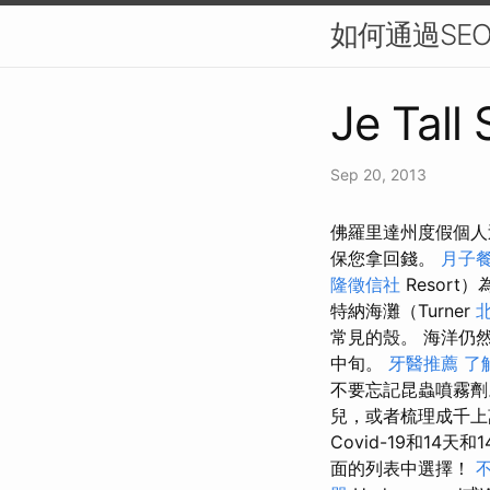
如何通過SE
Je Tall
Sep 20, 2013
佛羅里達州度假個人
保您拿回錢。
月子
隆徵信社
Resor
特納海灘（Turner
常見的殼。 海洋仍
中旬。
牙醫推薦
了
不要忘記昆蟲噴霧
兒，或者梳理成千上
Covid-19和14
面的列表中選擇！