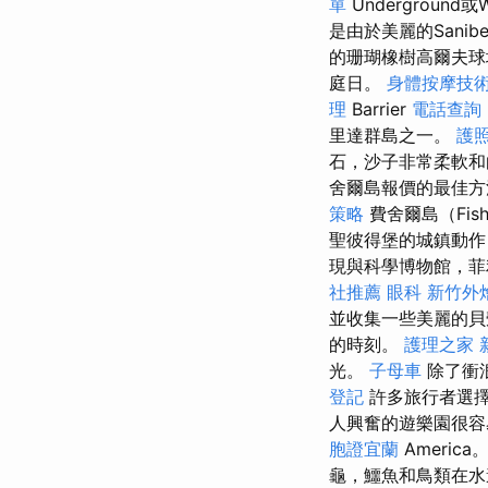
單
Undergrou
是由於美麗的San
的珊瑚橡樹高爾夫球
庭日。
身體按摩技
理
Barrier
電話查詢
里達群島之一。
護
石，沙子非常柔軟
舍爾島報價的最佳
策略
費舍爾島（Fish
聖彼得堡的城鎮動作
現與科學博物館，菲
社推薦
眼科
新竹外
並收集一些美麗的貝
的時刻。
護理之家 
光。
子母車
除了衝
登記
許多旅行者選擇
人興奮的遊樂園很容
胞證宜蘭
America
龜，鱷魚和鳥類在水