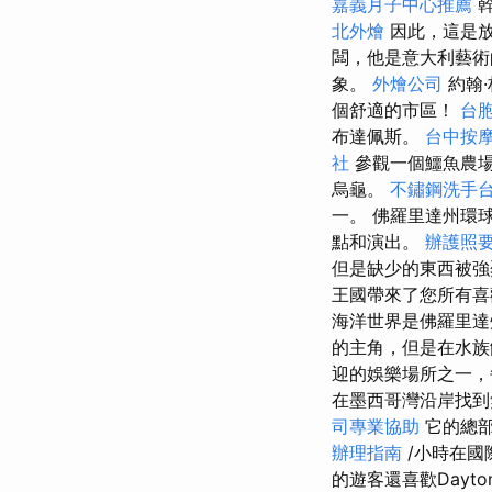
嘉義月子中心推薦
幹
北外燴
因此，這是放
闆，他是意大利藝術
象。
外燴公司
約翰·
個舒適的市區！
台
布達佩斯。
台中按
社
參觀一個鱷魚農場
烏龜。
不鏽鋼洗手
一。 佛羅里達州環
點和演出。
辦護照
但是缺少的東西被強
王國帶來了您所有喜
海洋世界是佛羅里
的主角，但是在水族
迎的娛樂場所之一，
在墨西哥灣沿岸找到
司專業協助
它的總部
辦理指南
/小時在國
的遊客還喜歡Dayto