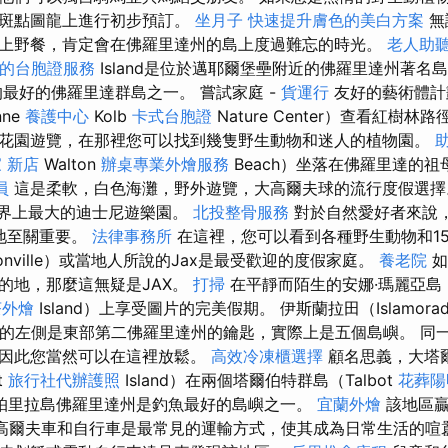
類斑點圖龍上進行初步預訂。
坐月子
快速提升膚色的美白方案
無
上野餐，肯定會在佛羅里達州的島上度過難忘的時光。
老人助
的台胞證服務
Island是位於邁耶爾堡壘附近的佛羅里達州著名
最好的佛羅里達群島之一。 嘗試家庭 -
貨運行
友好的藝術體計
ne
養護中心
Kolb
卡式台胞證
Nature Center）查看紅樹
花園遊覽，在那裡您可以找到幾隻野生動物和迷人的植物園。
 新店
Walton
辦桌專業外燴服務
Beach）坐落在佛羅里達的祖
員
這是柔軟，白色海灘，野外遊覽，大高爾夫球的流行度假選擇。
世界上最大的迪士尼遊樂園。
北投整骨服務
對於自然愛好者來說
e濕地至關重要。
法律事務所
在這裡，您可以看到各種野生動物和1
onville）或當地人所說的Jax是最受歡迎的度假家庭。
養老院
如
的地，那麼這無疑是JAX。
打掃
在平靜而陌生的安娜·瑪麗亞島（
茶外燴
Island）上享受圖片的完美假期。 伊斯蘭拉田（Islamor
o）的左側是東部第二佛羅里達州的鑰匙，實際上是五個島嶼。 同
，因此您當然可以在這裡放鬆。
高效冷凍櫃選擇
顧名思義，大塔爾
t
旅行社代辦護照
Island）在兩個塔爾伯特群島（Talbot
花葬陽
帕里拉島佛羅里達州是釣魚最好的島嶼之一。
宜蘭外燴
該地區贏
 高爾夫車和自行車是最常見的運輸方式，使其成為日常生活的喧