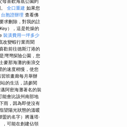
父母喜歡海底公園約
園。
全口重建
如果您
。
台胞證辦理
查看佛
要求刪除，對我的註
Key），這是乾燥的
e
裝潢費用一坪多少
以徹底改變蝦行業而聞
喜歡前往德斯汀港的
a也是灣灣探險公園，您
士麥那海灘的衝浪交
裡的速度稍慢，使您
講習班畫廊每月舉辦
間站的生活，請參閱
邁阿密海灘著名的裝
可能會比該州南部地
下雨，因為即使沒有
指望陽光狀態的溫暖
聯盟的名字）將蓬塔·
tz），可能在創建佔領